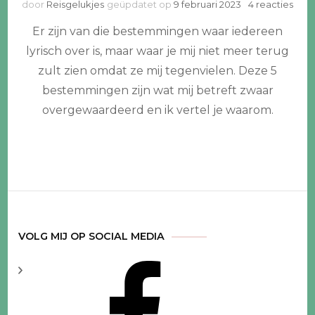
op
door
Reisgelukjes
geüpdatet op
9 februari 2023
4 reacties
5
Er zijn van die bestemmingen waar iedereen
Bes
die
lyrisch over is, maar waar je mij niet meer terug
iede
zult zien omdat ze mij tegenvielen. Deze 5
gew
vindt
bestemmingen zijn wat mij betreft zwaar
maa
overgewaardeerd en ik vertel je waarom.
ik
nooi
naar
teru
wil
VOLG MIJ OP SOCIAL MEDIA