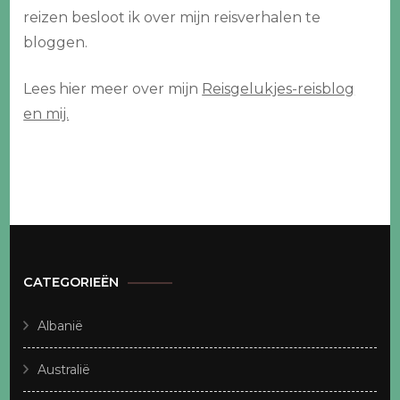
reizen besloot ik over mijn reisverhalen te
bloggen.
Lees hier meer over mijn
Reisgelukjes-reisblog
en mij.
CATEGORIEËN
Albanië
Australië