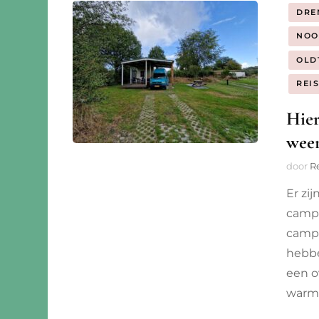
DRE
NOO
OLD
REI
Hier
weer
door
R
Er zi
campi
campi
hebbe
een o
warm