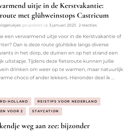
armend uitje in de Kerstvakantie:
sroute met glühweinstops Castricum
op
eisgelukjes
geüpdatet op
3 januari 2023
2 reacties
Verwarmend
je een verwarmend uitje voor in de Kerstvakantie of
uitje
in
nter? Dan is deze route glühbike langs diverse
de
urants in het dorp, de duinen en op het strand een
Kerstvakantie:
fietsroute
jk uitstapje. Tijdens deze fietsroute kunnen jullie
met
ein drinken om weer op te warmen, maar natuurlijk
glühweinstops
arme choco of ander lekkers. Hieronder deel ik …
Castricum
RD-HOLLAND
REISTIPS VOOR NEDERLAND
ZEN VOOR 2
STAYCATION
endje weg aan zee: bijzonder