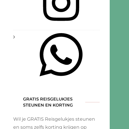
ub
ess
at
nvelden
-
d:
GRATIS REISGELUKJES
STEUNEN EN KORTING
rde
imen
Wil je GRATIS Reisgelukjes steunen
en soms zelfs korting krijgen op