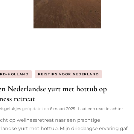
RD-HOLLAND
REISTIPS VOOR NEDERLAND
en Nederlandse yurt met hottub op
ness retreat
op
eisgelukjes
geüpdatet op
6 maart 2025
Laat een reactie achter
In
cht op wellnessretreat naar een prachtige
een
Nede
landse yurt met hottub. Mijn driedaagse ervaring gaf
yurt