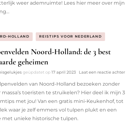
etterlijk weer ademruimte! Lees hier meer over mijn
met
hott
ing…
op
welln
retre
RD-HOLLAND
REISTIPS VOOR NEDERLAND
envelden Noord-Holland: de 3 best
aarde geheimen
op
eisgelukjes
geüpdatet op
17 april 2023
Laat een reactie achter
Tulpe
lpenvelden van Noord-Holland bezoeken zonder
Noord
Hollan
 massa’s toeristen te struikelen? Hier deel ik mijn 3
de
mtips met jou! Van een gratis mini-Keukenhof, tot
3
best
lek waar je zelf emmers vol tulpen plukt en een
bewaa
e met unieke historische tulpen.
gehe