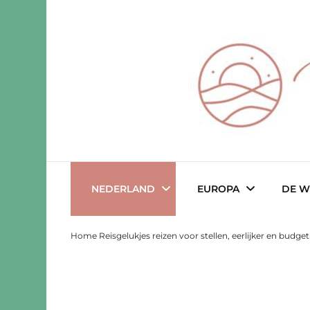
Reisgeluk voor 2 ♥️ eerlijker ♥️ voo
Reisgelukjes 
NEDERLAND
EUROPA
DE W
Home Reisgelukjes reizen voor stellen, eerlijker en budge
Drenthe
Albanië
Austral
Friesland
België
Belize