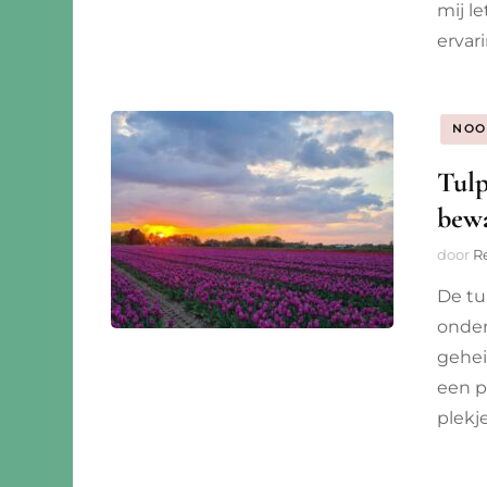
mij l
ervar
NOO
Tulp
bew
door
R
De tu
onder
gehei
een p
plekj