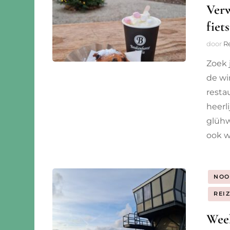
Verw
fiet
door
R
Zoek 
de wi
resta
heerli
glühw
ook w
NOO
REI
Week