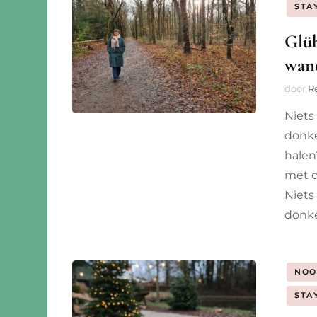
STA
Glüh
wand
door
R
Niets 
donke
halen
met d
Niets 
donke
NOO
STA