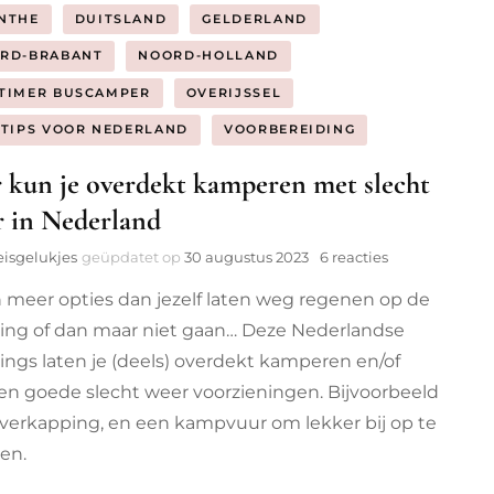
NTHE
DUITSLAND
GELDERLAND
RD-BRABANT
NOORD-HOLLAND
TIMER BUSCAMPER
OVERIJSSEL
STIPS VOOR NEDERLAND
VOORBEREIDING
 kun je overdekt kamperen met slecht
 in Nederland
op
eisgelukjes
geüpdatet op
30 augustus 2023
6 reacties
Hier
jn meer opties dan jezelf laten weg regenen op de
kun
je
ng of dan maar niet gaan… Deze Nederlandse
overdekt
ngs laten je (deels) overdekt kamperen en/of
kamperen
met
n goede slecht weer voorzieningen. Bijvoorbeeld
slecht
verkapping, en een kampvuur om lekker bij op te
weer
en.
in
Nederland