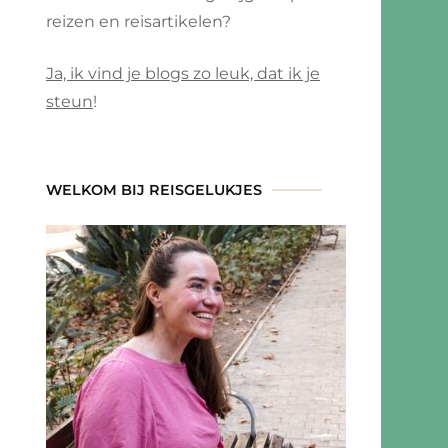
reizen en reisartikelen?
Ja, ik vind je blogs zo leuk, dat ik je
steun
!
WELKOM BIJ REISGELUKJES