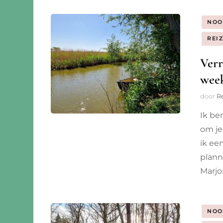
NOO
REI
Verr
wee
door
R
Ik be
om je
ik ee
plann
Marjo
NOO