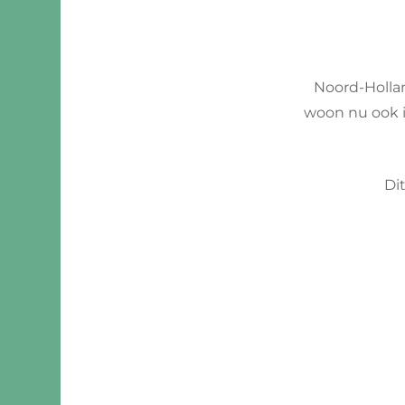
Gelderland
Bosnië
China
Groningen
Duitsland
Maleis
Noord-Hollan
Limburg
Estland
Mozam
woon nu ook in
Noord-Brabant
Finland
Seyche
Di
Noord-Holland
Frankrijk
Overijssel
Groot-Brittannië
Zuid-Holland
Italië
Letland
Litouwen