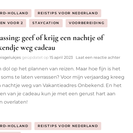
RD-HOLLAND
REISTIPS VOOR NEDERLAND
ZEN VOOR 2
STAYCATION
VOORBEREIDING
assing: geef of krijg een nachtje of
kendje weg cadeau
op
eisgelukjes
geüpdatet op
15 april 2023
Laat een reactie achter
Verras
n dol op het plannen van reizen. Maar hoe fijn is het
geef
of
 soms te laten verrassen? Voor mijn verjaardag kreeg
krijg
n nachtje weg van Vakantieadres Onbekend. En het
een
nacht
en van je cadeau kun je met een gerust hart aan
of
n overlaten!
weeke
weg
cadea
RD-HOLLAND
REISTIPS VOOR NEDERLAND