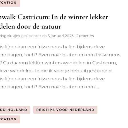
YCATION
walk Castricum: In de winter lekker
elen door de natuur
op
eisgelukjes
geüpdatet op
3 januari 2023
2 reacties
Glühwalk
is fijner dan een frisse neus halen tijdens deze
Castricum:
In
re dagen, toch? Even naar buiten en een frisse neus
de
? Ga daarom lekker winters wandelen in Castricum,
winter
lekker
eze wandelroute die ik voor je heb uitgestippeld.
wandelen
is fijner dan een frisse neus halen tijdens deze
door
re dagen, toch? Even naar buiten en een …
de
natuur
RD-HOLLAND
REISTIPS VOOR NEDERLAND
YCATION