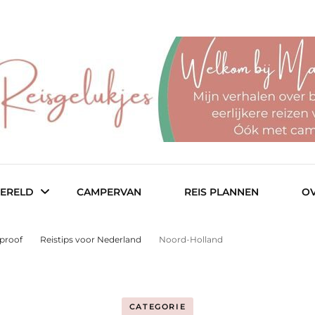
r een fijn budget
– reisblog
ERELD
CAMPERVAN
REIS PLANNEN
OV
tproof
Reistips voor Nederland
Noord-Holland
ië
Col
CATEGORIE