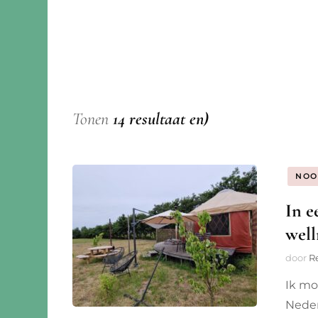
Montenegro
Noord-Macedonië
Noorwegen
Portugal
Tonen
14 resultaat en)
Servië
Slovenië
NOO
In e
Spanje
well
Zweden
door
R
Zwitserland
Ik mo
Neder