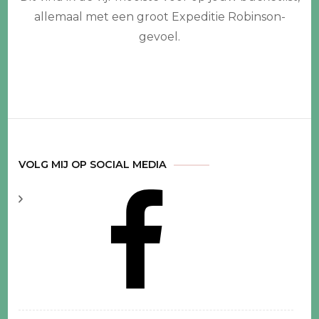
stranden
allemaal met een groot Expeditie Robinson-
waar
je
gevoel.
moet
zijn
geweest
VOLG MIJ OP SOCIAL MEDIA