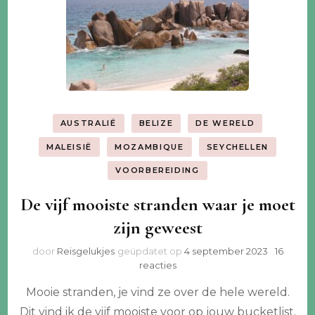
AUSTRALIË
BELIZE
DE WERELD
MALEISIË
MOZAMBIQUE
SEYCHELLEN
VOORBEREIDING
De vijf mooiste stranden waar je moet
zijn geweest
door
Reisgelukjes
geüpdatet op
4 september 2023
16
op
reacties
De
Mooie stranden, je vind ze over de hele wereld.
vijf
mooiste
Dit vind ik de vijf mooiste voor op jouw bucketlist,