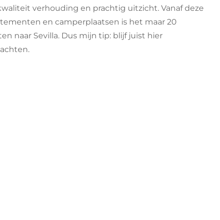
de
-kwaliteit verhouding en prachtig uitzicht. Vanaf deze
omg
tementen en camperplaatsen is het maar 20
van
Sevil
n naar Sevilla. Dus mijn tip: blijf juist hier
achten.