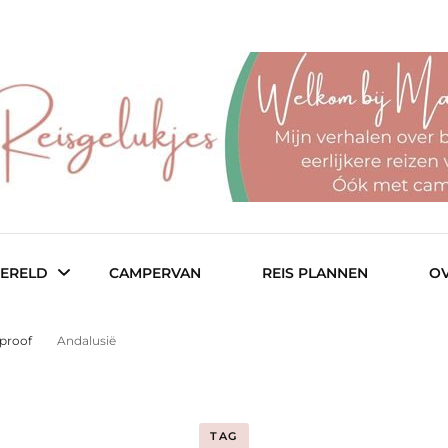
r een fijn budget
– reisblog
ERELD
CAMPERVAN
REIS PLANNEN
OV
tproof
Andalusië
ië
Col
TAG