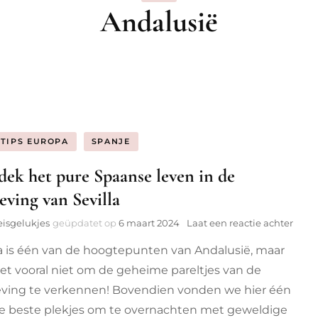
Andalusië
ië
bique
llen
STIPS EUROPA
SPANJE
ek het pure Spaanse leven in de
ving van Sevilla
op
eisgelukjes
geüpdatet op
6 maart 2024
Laat een reactie achter
Ontd
la is één van de hoogtepunten van Andalusië, maar
het
pure
et vooral niet om de geheime pareltjes van de
Spaa
ing te verkennen! Bovendien vonden we hier één
leve
in
e beste plekjes om te overnachten met geweldige