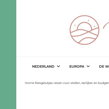
Reisgeluk voor 2 ♥️ eerlijker ♥️ voo
Reisgelukjes 
NEDERLAND
EUROPA
DE W
Home Reisgelukjes reizen voor stellen, eerlijker en budge
Drenthe
Albanië
Austral
Friesland
België
Belize