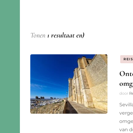
Gelderland
Bosnië
China
Groningen
Duitsland
Maleis
Limburg
Estland
Mozam
Tonen
1 resultaat en)
Noord-Brabant
Finland
Seyche
REI
Noord-Holland
Frankrijk
Ontd
Overijssel
Groot-Brittannië
omge
Zuid-Holland
Italië
door
R
Sevil
Letland
verge
Litouwen
omgev
van d