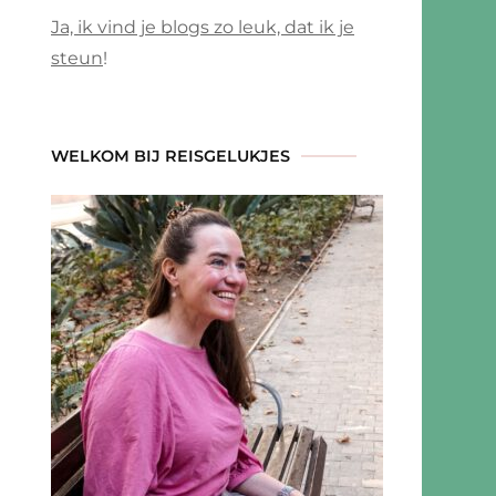
Ja, ik vind je blogs zo leuk, dat ik je
steun
!
WELKOM BIJ REISGELUKJES