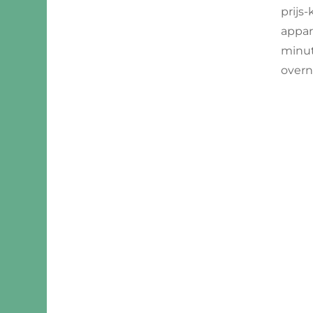
Montenegro
prijs
appar
Noord-Macedonië
minute
overn
Noorwegen
Portugal
Servië
Slovenië
Spanje
Zweden
Zwitserland