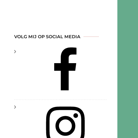
VOLG MIJ OP SOCIAL MEDIA
ek
nse
n