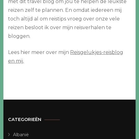
met dit travel blog om jou te helpen de leukste
reizen zelf te plannen. En omdat iedereen mij
toch altijd al om reistips vroeg over onze vele
reizen besloot ik over mijn reisverhalen te
bloggen.
Lees hier meer over mijn
Reisgelukjes-reisblog
en mij.
CATEGORIEËN
Albanië