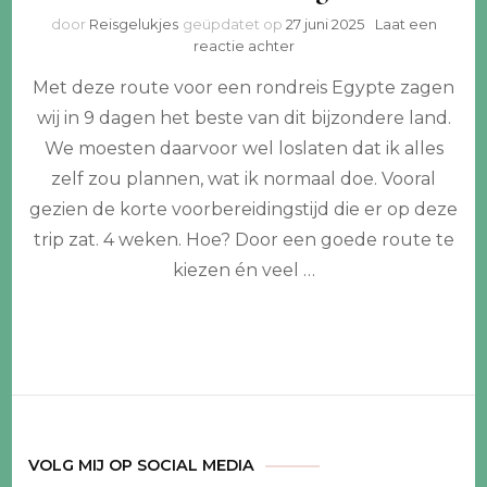
door
Reisgelukjes
geüpdatet op
27 juni 2025
Laat een
op
reactie achter
Rondreis
Met deze route voor een rondreis Egypte zagen
Egypte:
in
wij in 9 dagen het beste van dit bijzondere land.
9
We moesten daarvoor wel loslaten dat ik alles
dagen
langs
zelf zou plannen, wat ik normaal doe. Vooral
de
gezien de korte voorbereidingstijd die er op deze
beste
trip zat. 4 weken. Hoe? Door een goede route te
bezienswaardigheden
kiezen én veel …
VOLG MIJ OP SOCIAL MEDIA