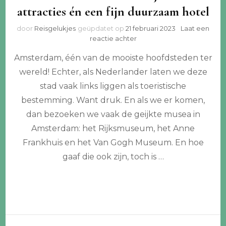
attracties én een fijn duurzaam hotel
door
Reisgelukjes
geüpdatet op
21 februari 2023
Laat een
op
reactie achter
Musea
Amsterdam, één van de mooiste hoofdsteden ter
in
Amsterdam:
wereld! Echter, als Nederlander laten we deze
bijzondere
stad vaak links liggen als toeristische
attracties
én
bestemming. Want druk. En als we er komen,
een
dan bezoeken we vaak de geijkte musea in
fijn
Amsterdam: het Rijksmuseum, het Anne
duurzaam
hotel
Frankhuis en het Van Gogh Museum. En hoe
gaaf die ook zijn, toch is …