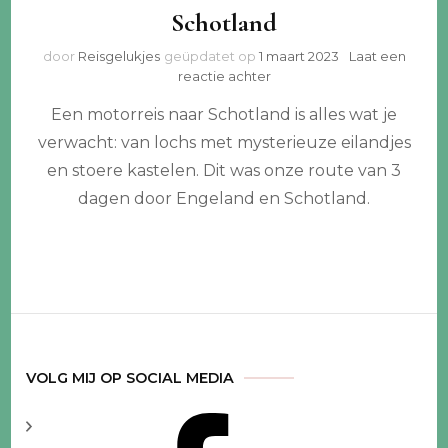
Schotland
door
Reisgelukjes
geüpdatet op
1 maart 2023
Laat een
op
reactie achter
Route
Een motorreis naar Schotland is alles wat je
voor
een
verwacht: van lochs met mysterieuze eilandjes
korte
en stoere kastelen. Dit was onze route van 3
motorreis
naar
dagen door Engeland en Schotland.
Schotland
VOLG MIJ OP SOCIAL MEDIA