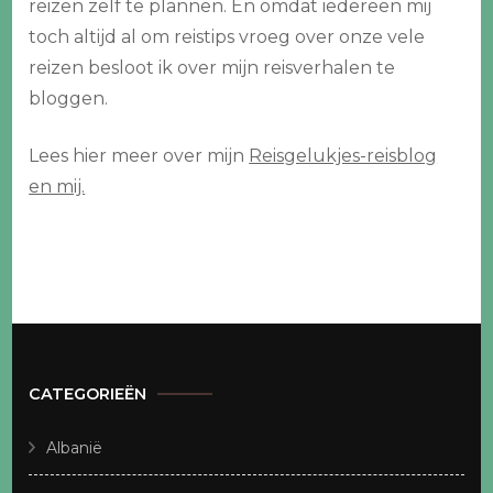
reizen zelf te plannen. En omdat iedereen mij
toch altijd al om reistips vroeg over onze vele
reizen besloot ik over mijn reisverhalen te
bloggen.
Lees hier meer over mijn
Reisgelukjes-reisblog
en mij.
CATEGORIEËN
Albanië