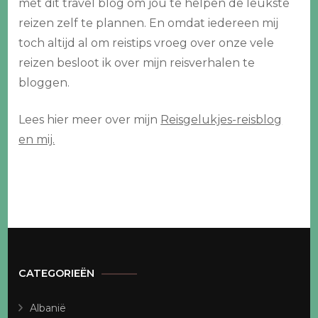
met dit travel blog om jou te helpen de leukste
reizen zelf te plannen. En omdat iedereen mij
toch altijd al om reistips vroeg over onze vele
reizen besloot ik over mijn reisverhalen te
bloggen.
Lees hier meer over mijn
Reisgelukjes-reisblog
en mij.
CATEGORIEËN
Albanië