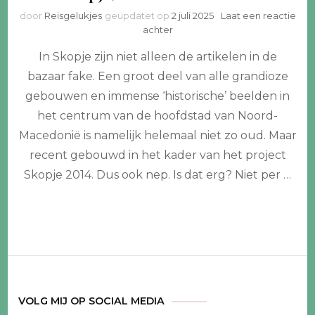
door
Reisgelukjes
geüpdatet op
2 juli 2025
Laat een reactie
op
achter
Mijn
In Skopje zijn niet alleen de artikelen in de
10
aanraders
bazaar fake. Een groot deel van alle grandioze
voor
gebouwen en immense ‘historische’ beelden in
een
citytrip
het centrum van de hoofdstad van Noord-
Skopje,
Macedonië is namelijk helemaal niet zo oud. Maar
Noord-
recent gebouwd in het kader van het project
Macedonië
Skopje 2014. Dus ook nep. Is dat erg? Niet per …
VOLG MIJ OP SOCIAL MEDIA