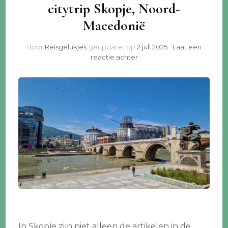
citytrip Skopje, Noord-
Macedonië
door
Reisgelukjes
geüpdatet op
2 juli 2025
Laat een
op
reactie achter
Mijn
10
aanraders
voor
een
citytrip
Skopje,
Noord-
Macedonië
In Skopje zijn niet alleen de artikelen in de