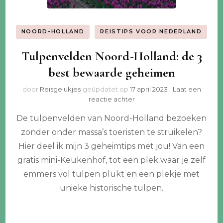
NOORD-HOLLAND
REISTIPS VOOR NEDERLAND
Tulpenvelden Noord-Holland: de 3
best bewaarde geheimen
door
Reisgelukjes
geüpdatet op
17 april 2023
Laat een
op
reactie achter
Tulpenvelden
De tulpenvelden van Noord-Holland bezoeken
Noord-
Holland:
zonder onder massa’s toeristen te struikelen?
de
Hier deel ik mijn 3 geheimtips met jou! Van een
3
best
gratis mini-Keukenhof, tot een plek waar je zelf
bewaarde
emmers vol tulpen plukt en een plekje met
geheimen
unieke historische tulpen.