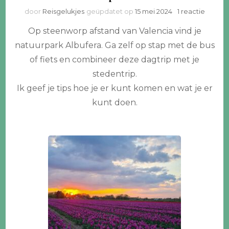
op
door
Reisgelukjes
geüpdatet op
15 mei 2024
1 reactie
Omgev
Op steenworp afstand van Valencia vind je
Valenci
met
natuurpark Albufera. Ga zelf op stap met de bus
bus
of fiets en combineer deze dagtrip met je
of
fiets
stedentrip.
naar
Ik geef je tips hoe je er kunt komen en wat je er
natuur
kunt doen.
Albufe