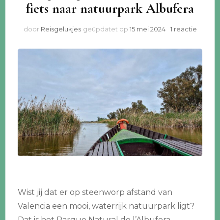
fiets naar natuurpark Albufera
op
door
Reisgelukjes
geüpdatet op
15 mei 2024
1 reactie
Omgev
Valenci
met
bus
of
fiets
naar
natuur
Albufe
Wist jij dat er op steenworp afstand van
Valencia een mooi, waterrijk natuurpark ligt?
Dat is het Parque Natural de l’Albufera.