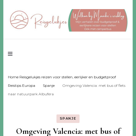
Reisgeluk voor 2 ♥️ eerlijker ♥️ voor een fijn budget
Reisgelukjes –
reisblog
Home Reisgelukjes reizen voor stellen, eerlijker en budgetproof
Reistips Europa
Spanje
Omgeving Valencia: met bus of fiets
naar natuurpark Albufera
SPANJE
Omgeving Valencia: met bus of