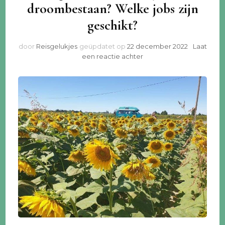
droombestaan? Welke jobs zijn
geschikt?
door
Reisgelukjes
geüpdatet op
22 december 2022
Laat
op
een reactie achter
Digital
nomad
ook
jouw
droombestaan?
Welke
jobs
zijn
geschikt?