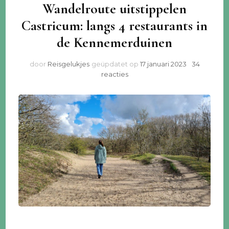
Wandelroute uitstippelen
Castricum: langs 4 restaurants in
de Kennemerduinen
door
Reisgelukjes
geüpdatet op
17 januari 2023
34
op
reacties
Wandelroute
uitstippelen
Castricum:
langs
4
restaurants
in
de
Kennemerduinen