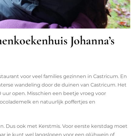
nenkoekenhuis Johanna’s
estaurant voor veel families gezinnen in Castricum. En
nterse wandeling door de duinen van Castricum. Het
 uur open. Misschien een beetje vroeg voor
colademelk en natuurlijk poffertjes en
pen. Dus ook met Kerstmis. Voor eerste kerstdag moet
ar je kunt wel langslopen voor een glühwein of