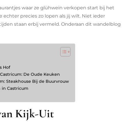
urantjes waar ze glühwein verkopen start bij het
echter precies zo lopen als jij wilt. Niet ieder
tijden staan erbij vermeld. Onderaan dit wandelblog
s Hof
n Castricum: De Oude Keuken
um: Steakhouse Bij de Buurvrouw
 in Castricum
van Kijk-Uit