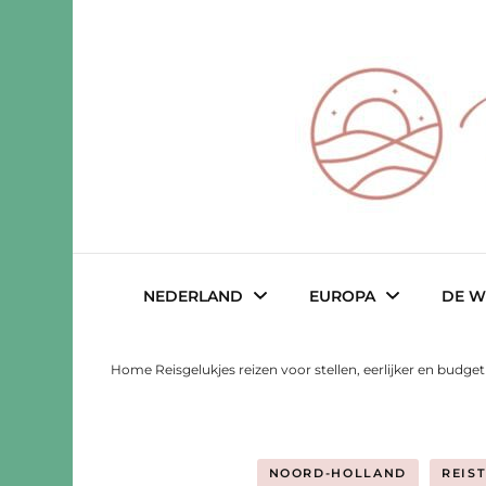
Reisgeluk voor 2 ♥️ eerlijker ♥️ voo
Reisgelukjes 
NEDERLAND
EUROPA
DE W
Home Reisgelukjes reizen voor stellen, eerlijker en budge
Drenthe
Albanië
Austral
Friesland
België
Belize
NOORD-HOLLAND
REIS