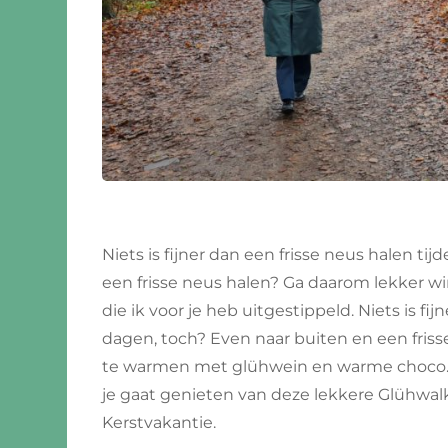
Montenegro
Noord-Macedonië
Noorwegen
Portugal
Servië
Slovenië
Niets is fijner dan een frisse neus halen t
een frisse neus halen? Ga daarom lekker w
Spanje
die ik voor je heb uitgestippeld. Niets is f
dagen, toch? Even naar buiten en een fris
Zweden
te warmen met glühwein en warme choco. S
je gaat genieten van deze lekkere Glühwalk.
Zwitserland
Kerstvakantie.