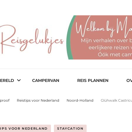
r een fijn budget
– reisblog
ERELD
CAMPERVAN
REIS PLANNEN
OV
tproof
Reistips voor Nederland
Noord-Holland
Glühwalk Castric
ië
Col
TIPS VOOR NEDERLAND
STAYCATION