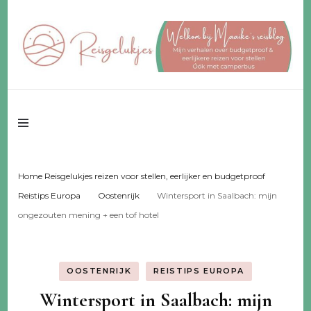
Reisgeluk voor 2 ♥️ eerlijker ♥️ voor een fijn budget
Reisgelukjes –
reisblog
Home Reisgelukjes reizen voor stellen, eerlijker en budgetproof
Reistips Europa
Oostenrijk
Wintersport in Saalbach: mijn
ongezouten mening + een tof hotel
OOSTENRIJK
REISTIPS EUROPA
Wintersport in Saalbach: mijn