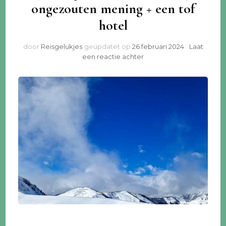
ongezouten mening + een tof
hotel
door
Reisgelukjes
geüpdatet op
26 februari 2024
Laat
op
een reactie achter
Wintersport
in
Saalbach:
mijn
ongezouten
mening
+
een
tof
hotel