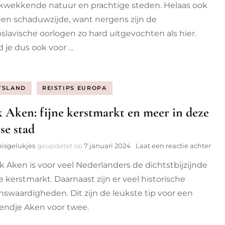
voor
kwekkende natuur en prachtige steden. Helaas ook
een
en schaduwzijde, want nergens zijn de
roadtr
slavische oorlogen zo hard uitgevochten als hier.
van
5
d je dus ook voor …
dagen
TSLAND
REISTIPS EUROPA
 Aken: fijne kerstmarkt en meer in deze
se stad
op
eisgelukjes
geüpdatet op
7 januari 2024
Laat een reactie achter
Leu
uk Aken is voor veel Nederlanders de dichtstbijzijnde
Ake
fijn
e kerstmarkt. Daarnaast zijn er veel historische
ker
nswaardigheden. Dit zijn de leukste tip voor een
en
mee
ndje Aken voor twee.
in