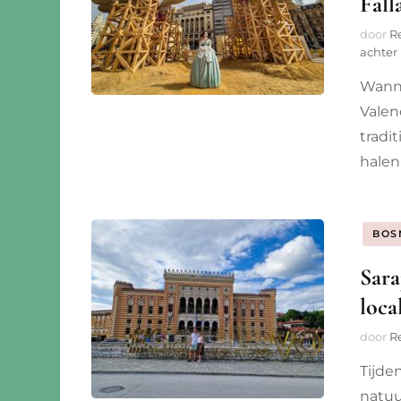
Fall
door
R
achter
Wanne
Valen
tradit
halen 
BOS
Sara
loca
door
R
Tijde
natuu