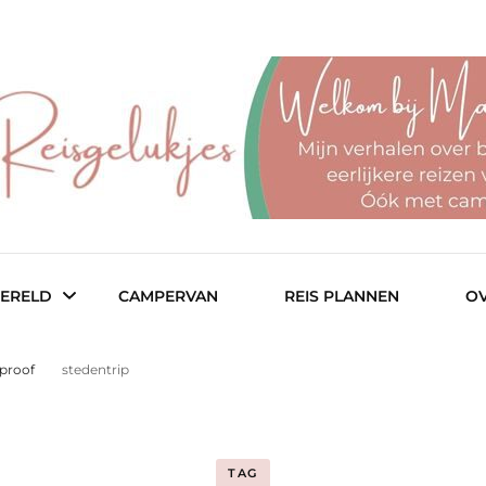
r een fijn budget
– reisblog
ERELD
CAMPERVAN
REIS PLANNEN
OV
tproof
stedentrip
ië
Col
TAG