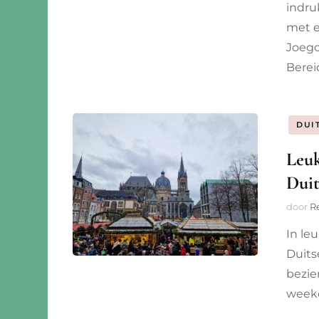
indru
met e
Joego
Berei
DUI
Leuk
Duit
door
R
In le
Duits
bezie
weeke