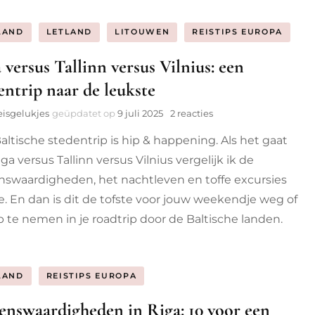
dez
Dui
sta
LAND
LETLAND
LITOUWEN
REISTIPS EUROPA
 versus Tallinn versus Vilnius: een
entrip naar de leukste
op
eisgelukjes
geüpdatet op
9 juli 2025
2 reacties
Riga
altische stedentrip is hip & happening. Als het gaat
versus
Tallinn
ga versus Tallinn versus Vilnius vergelijk ik de
versus
nswaardigheden, het nachtleven en toffe excursies
Vilnius:
een
je. En dan is dit de tofste voor jouw weekendje weg of
stedentrip
 te nemen in je roadtrip door de Baltische landen.
naar
de
leukste
LAND
REISTIPS EUROPA
enswaardigheden in Riga: 10 voor een