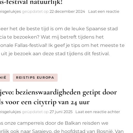
as-festival natuurlijk!
eisgelukjes
geüpdatet op
22 december 2024
Laat een reactie
op
Wanneer
er het de beste tijd is om de leuke Spaanse stad
Valencia
bezoeken?
cia te bezoeken? Wat mij betreft tijdens het
Tijdens
ionale Fallas-festival! Ik geef je tips om het meeste te
het
Fallas-
uit je bezoek aan deze stad tijdens dit festival.
festival
natuurlijk!
NIË
REISTIPS EUROPA
jevo: bezienswaardigheden getipt door
ls voor een citytrip van 24 uur
op
eisgelukjes
geüpdatet op
27 juni 2025
Laat een reactie achter
Saraje
ns onze camperreis door de Balkan reisden we
bezie
getipt
rlijk ook naar Sarajevo, de hoofdstad van Bosnië. Van