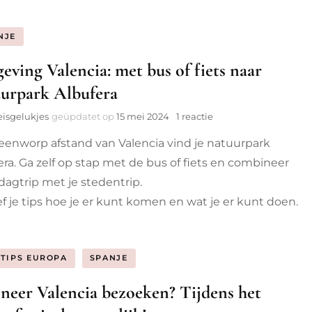
Belgr
NJE
ving Valencia: met bus of fiets naar
urpark Albufera
op
eisgelukjes
geüpdatet op
15 mei 2024
1 reactie
Omgeving
eenworp afstand van Valencia vind je natuurpark
Valencia:
met
era. Ga zelf op stap met de bus of fiets en combineer
bus
dagtrip met je stedentrip.
of
fiets
ef je tips hoe je er kunt komen en wat je er kunt doen.
naar
natuurpark
Albufera
STIPS EUROPA
SPANJE
eer Valencia bezoeken? Tijdens het