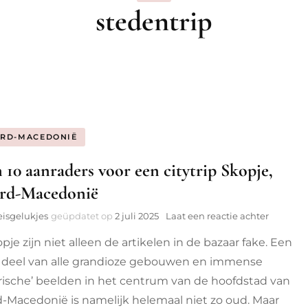
stedentrip
ië
bique
llen
RD-MACEDONIË
 10 aanraders voor een citytrip Skopje,
rd-Macedonië
op
eisgelukjes
geüpdatet op
2 juli 2025
Laat een reactie achter
Mijn
pje zijn niet alleen de artikelen in de bazaar fake. Een
10
aanrade
 deel van alle grandioze gebouwen en immense
voor
orische’ beelden in het centrum van de hoofdstad van
een
citytrip
-Macedonië is namelijk helemaal niet zo oud. Maar