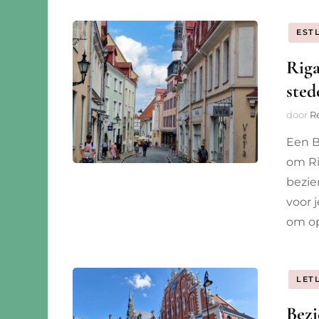
EST
Riga
sted
door
R
Een B
om Ri
bezie
voor 
om op
LET
Bezi