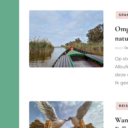
SPA
Omge
natu
door
R
Op st
Albuf
deze 
Ik ge
REI
Wann