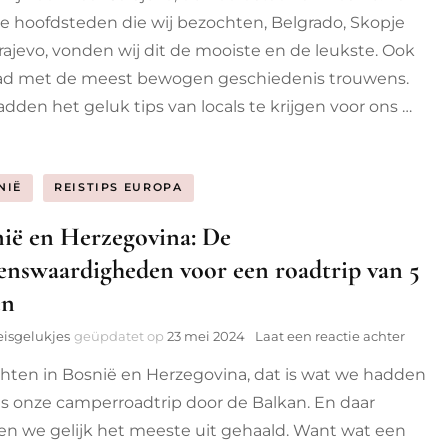
door
ie hoofdsteden die wij bezochten, Belgrado, Skopje
locals
voor
rajevo, vonden wij dit de mooiste en de leukste. Ook
een
ad met de meest bewogen geschiedenis trouwens.
citytri
dden het geluk tips van locals te krijgen voor ons …
van
24
uur
NIË
REISTIPS EUROPA
ië en Herzegovina: De
enswaardigheden voor een roadtrip van 5
en
op
eisgelukjes
geüpdatet op
23 mei 2024
Laat een reactie achter
Bosni
hten in Bosnië en Herzegovina, dat is wat we hadden
en
Herze
ns onze camperroadtrip door de Balkan. En daar
De
n we gelijk het meeste uit gehaald. Want wat een
bezie