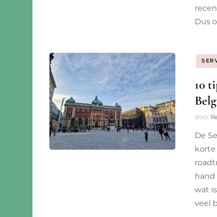
Montenegro
recen
Dus o
Noord-Macedonië
Noorwegen
SER
Portugal
10 t
Servië
Belg
door
R
Slovenië
De Se
Spanje
korte
roadt
Zweden
hand 
wat i
Zwitserland
veel 