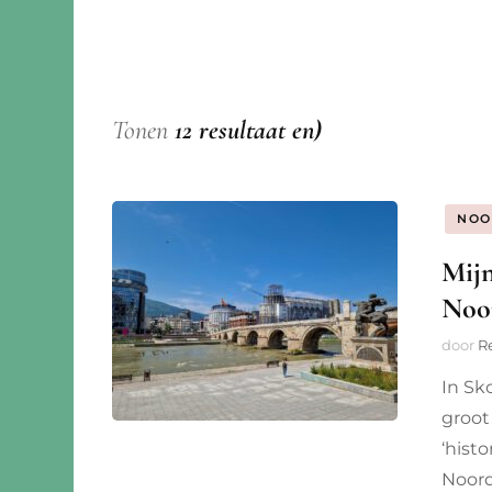
Gelderland
Bosnië
China
Groningen
Duitsland
Maleis
Limburg
Estland
Mozam
Tonen
12 resultaat en)
Noord-Brabant
Finland
Seyche
NOO
Noord-Holland
Frankrijk
Mijn
Overijssel
Groot-Brittannië
Noo
Zuid-Holland
Italië
door
R
In Sko
Letland
groot
Litouwen
‘hist
Noord