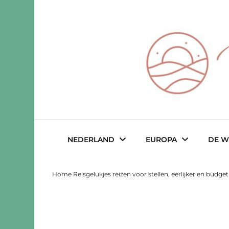
Reisgeluk voor 2 ♥️ eerlijker ♥️ voo
Reisgelukjes 
NEDERLAND
EUROPA
DE W
Home Reisgelukjes reizen voor stellen, eerlijker en budge
Drenthe
Albanië
Austral
Friesland
België
Belize