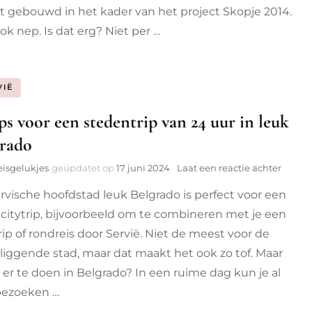
Skopje,
t gebouwd in het kader van het project Skopje 2014.
Noord-
ok nep. Is dat erg? Niet per …
Macedo
VIË
ips voor een stedentrip van 24 uur in leuk
rado
op
eisgelukjes
geüpdatet op
17 juni 2024
Laat een reactie achter
10
rvische hoofdstad leuk Belgrado is perfect voor een
tips
voor
 citytrip, bijvoorbeeld om te combineren met je een
een
rip of rondreis door Servië. Niet de meest voor de
steden
van
liggende stad, maar dat maakt het ook zo tof. Maar
24
s er te doen in Belgrado? In een ruime dag kun je al
uur
bezoeken …
in
leuk