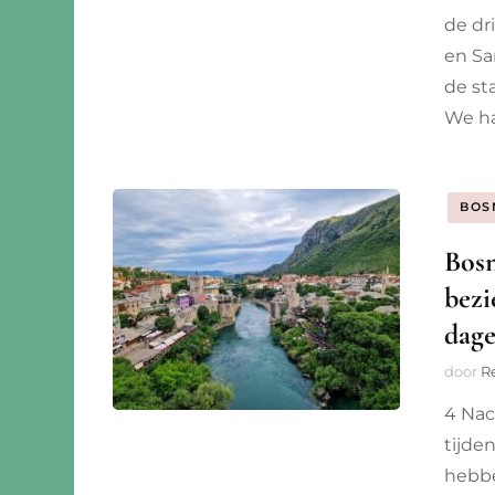
de dr
en Sa
de st
We ha
BOS
Bosn
bezi
dag
door
R
4 Nac
tijde
hebbe