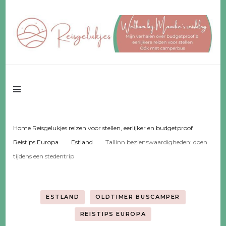
Reisgeluk voor 2 ♥️ eerlijker ♥️ voor een fijn budget
Reisgelukjes –
reisblog
Home Reisgelukjes reizen voor stellen, eerlijker en budgetproof
Reistips Europa
Estland
Tallinn bezienswaardigheden: doen
tijdens een stedentrip
ESTLAND
OLDTIMER BUSCAMPER
REISTIPS EUROPA