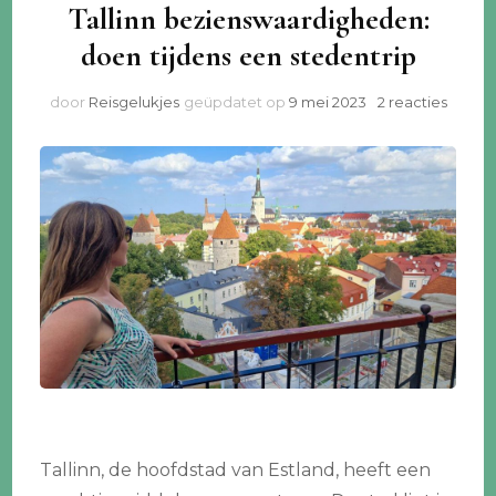
Tallinn bezienswaardigheden:
doen tijdens een stedentrip
op
door
Reisgelukjes
geüpdatet op
9 mei 2023
2 reacties
Tallinn
bezie
doen
tijden
een
steden
Tallinn, de hoofdstad van Estland, heeft een